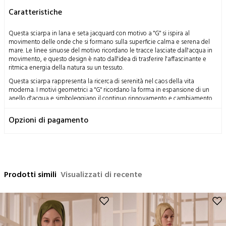
Caratteristiche
Questa sciarpa in lana e seta jacquard con motivo a "G" si ispira al
movimento delle onde che si formano sulla superficie calma e serena del
mare. Le linee sinuose del motivo ricordano le tracce lasciate dall'acqua in
movimento, e questo design è nato dall'idea di trasferire l'affascinante e
ritmica energia della natura su un tessuto.
Questa sciarpa rappresenta la ricerca di serenità nel caos della vita
moderna. I motivi geometrici a "G" ricordano la forma in espansione di un
anello d'acqua e simboleggiano il continuo rinnovamento e cambiamento.
Questo design è stato creato per offrire eleganza e armonia a ogni passo.
Opzioni di pagamento
La sua texture esprime la combinazione di lusso e comfort, mentre la
tecnica jacquard rende omaggio alla tradizione artigianale. Quando prendi
la sciarpa sulle spalle, fai un respiro profondo e porti con te la sensazione
di continuare a vivere con freschezza.
Misure: 70x200 cm
Prodotti simili
Composizione: 58% Seta 42% Lana
Visualizzati di recente
Istruzioni per il lavaggio:
Questo prodotto, ottenuto dalla lavorazione del bozzolo del baco da
seta, un dono miracoloso della natura all'umanità, con metodi
tradizionali, ha una struttura delicata per natura.