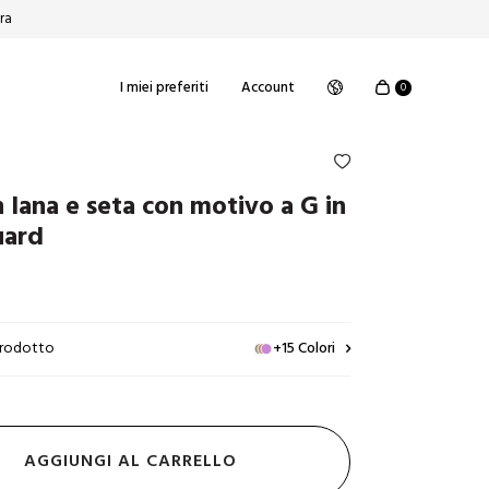
ura
I miei preferiti
Account
0
n lana e seta con motivo a G in
uard
 prodotto
+15 Colori
AGGIUNGI AL CARRELLO