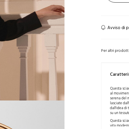
Avviso di 
Per altri prodot
Caratteri
Questa sciar
al moviment
serena del m
lasciate da
dall'idea di
su un tessut
Questa sciar
vita moderna