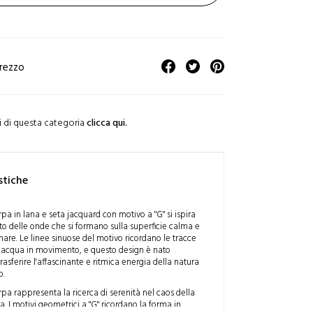
prezzo
ti di questa categoria
clicca qui.
stiche
pa in lana e seta jacquard con motivo a "G" si ispira
o delle onde che si formano sulla superficie calma e
are. Le linee sinuose del motivo ricordano le tracce
ll'acqua in movimento, e questo design è nato
 trasferire l'affascinante e ritmica energia della natura
o.
pa rappresenta la ricerca di serenità nel caos della
. I motivi geometrici a "G" ricordano la forma in