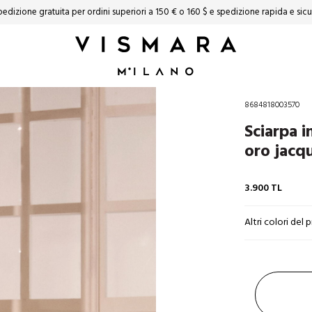
edizione gratuita per ordini superiori a 150 € o 160 $ ​​e spedizione rapida e sic
8684818003570
Sciarpa i
oro jacq
3.900
TL
Altri colori del