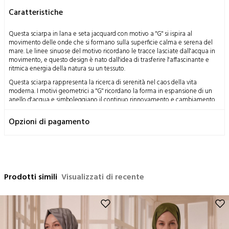
Caratteristiche
Questa sciarpa in lana e seta jacquard con motivo a "G" si ispira al
movimento delle onde che si formano sulla superficie calma e serena del
mare. Le linee sinuose del motivo ricordano le tracce lasciate dall'acqua in
movimento, e questo design è nato dall'idea di trasferire l'affascinante e
ritmica energia della natura su un tessuto.
Questa sciarpa rappresenta la ricerca di serenità nel caos della vita
moderna. I motivi geometrici a "G" ricordano la forma in espansione di un
anello d'acqua e simboleggiano il continuo rinnovamento e cambiamento.
Questo design è stato creato per offrire eleganza e armonia a ogni passo.
Opzioni di pagamento
La sua texture esprime la combinazione di lusso e comfort, mentre la
tecnica jacquard rende omaggio alla tradizione artigianale. Quando prendi
la sciarpa sulle spalle, fai un respiro profondo e porti con te la sensazione
di continuare a vivere con freschezza.
Misure: 70x200 cm
Prodotti simili
Composizione: 58% Seta 42% Lana
Visualizzati di recente
Istruzioni per il lavaggio:
Questo prodotto, ottenuto dalla lavorazione del bozzolo del baco da
seta, un dono miracoloso della natura all'umanità, con metodi
tradizionali, ha una struttura delicata per natura.