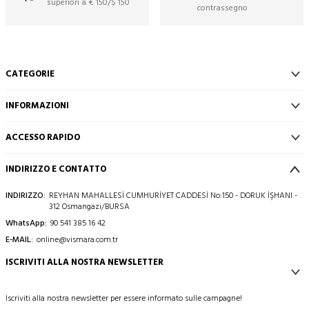
superiori a € 150/$ 150
contrassegno
CATEGORIE
INFORMAZIONI
ACCESSO RAPIDO
INDIRIZZO E CONTATTO
INDIRIZZO:
REYHAN MAHALLESİ CUMHURİYET CADDESİ No:150 - DORUK İŞHANI -
312 Osmangazi/BURSA
WhatsApp:
90 541 385 16 42
E-MAIL:
online@vismara.com.tr
ISCRIVITI ALLA NOSTRA NEWSLETTER
Iscriviti alla nostra newsletter per essere informato sulle campagne!