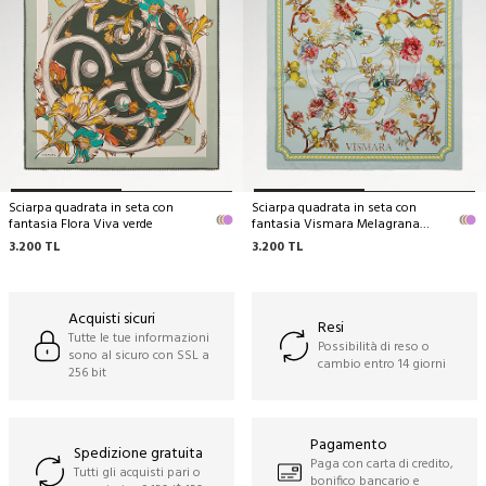
Sciarpa quadrata in seta con
Sciarpa quadrata in seta con
fantasia Flora Viva verde
fantasia Vismara Melagrana
menta
3.200
TL
3.200
TL
Acquisti sicuri
Resi
Tutte le tue informazioni
Possibilità di reso o
sono al sicuro con SSL a
cambio entro 14 giorni
256 bit
Pagamento
Spedizione gratuita
Paga con carta di credito,
Tutti gli acquisti pari o
bonifico bancario e