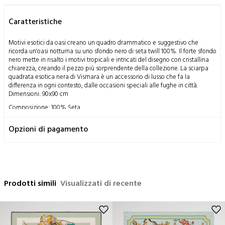
Caratteristiche
Motivi esotici da oasi creano un quadro drammatico e suggestivo che
ricorda un'oasi notturna su uno sfondo nero di seta twill 100%. Il forte sfondo
nero mette in risalto i motivi tropicali e intricati del disegno con cristallina
chiarezza, creando il pezzo più sorprendente della collezione. La sciarpa
quadrata esotica nera di Vismara è un accessorio di lusso che fa la
differenza in ogni contesto, dalle occasioni speciali alle fughe in città.
Dimensioni: 90x90 cm
Composizione: 100% Seta
Istruzioni di lavaggio:
Opzioni di pagamento
Questo prodotto, ottenuto dalla lavorazione dei bozzoli del baco da
seta, un dono miracoloso della natura all'umanità, utilizzando metodi
tradizionali; Ha una struttura delicata per sua natura.
Si consiglia solo il lavaggio a secco,
È possibile stirare a temperatura media,
Prodotti simili
Visualizzati di recente
Non è consentito il lavaggio a mano,
Non è consentito il lavaggio in lavatrice,
Non è consentito strizzare.