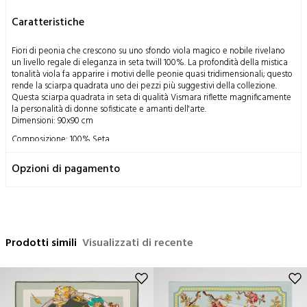
Caratteristiche
Fiori di peonia che crescono su uno sfondo viola magico e nobile rivelano
un livello regale di eleganza in seta twill 100%. La profondità della mistica
tonalità viola fa apparire i motivi delle peonie quasi tridimensionali; questo
rende la sciarpa quadrata uno dei pezzi più suggestivi della collezione.
Questa sciarpa quadrata in seta di qualità Vismara riflette magnificamente
la personalità di donne sofisticate e amanti dell'arte.
Dimensioni: 90x90 cm
Composizione: 100% Seta
Istruzioni di lavaggio:
Opzioni di pagamento
Questo prodotto, ottenuto dalla lavorazione dei bozzoli del baco da
seta, un dono miracoloso della natura all'umanità, utilizzando metodi
tradizionali; Ha una struttura delicata per sua natura.
Si consiglia solo il lavaggio a secco,
È possibile stirare a temperatura media,
Prodotti simili
Visualizzati di recente
Non è consentito il lavaggio a mano,
Non è consentito il lavaggio in lavatrice,
Non è consentito strizzare.