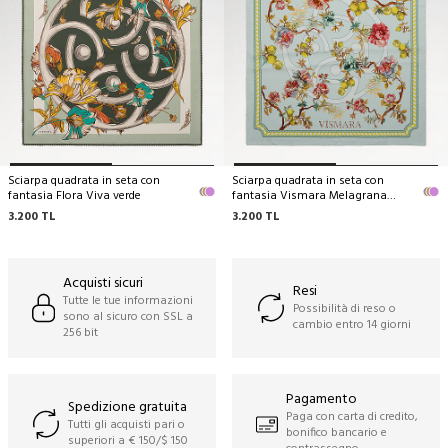
Sciarpa quadrata in seta con
Sciarpa quadrata in seta con
fantasia Flora Viva verde
fantasia Vismara Melagrana
menta
3.200
TL
3.200
TL
Acquisti sicuri
Resi
Tutte le tue informazioni
Possibilità di reso o
sono al sicuro con SSL a
cambio entro 14 giorni
256 bit
Pagamento
Spedizione gratuita
Paga con carta di credito,
Tutti gli acquisti pari o
bonifico bancario e
superiori a € 150/$ 150