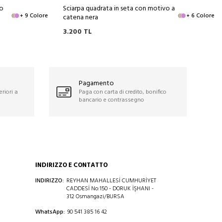
vo
Sciarpa quadrata in seta con motivo a
+ 9 Colore
+ 6 Colore
catena nera
3.200
TL
Pagamento
eriori a
Paga con carta di credito, bonifico
bancario e contrassegno
INDIRIZZO E CONTATTO
INDIRIZZO:
REYHAN MAHALLESİ CUMHURİYET
CADDESİ No:150 - DORUK İŞHANI -
312 Osmangazi/BURSA
WhatsApp:
90 541 385 16 42