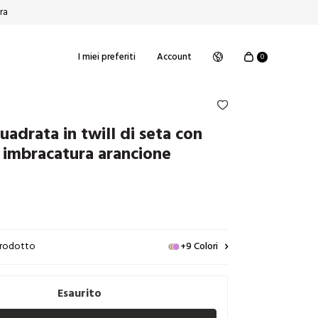
ura
I miei preferiti
Account
0
uadrata in twill di seta con
 imbracatura arancione
 prodotto
+9 Colori
Esaurito