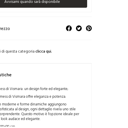
Avvisami quando sarà disponibile
prezzo
ti di questa categoria
clicca qui.
stiche
ess di Vismara: un design forte ed elegante;
rness di Vismara offre eleganza e potenza.
ee moderne e forme dinamiche aggiungono
ofisticata al design, ogni dettaglio rivela uno stile
 sorprendente. Questo motivo è l'opzione ideale per
n look audace ed elegante.
 90x90 cm