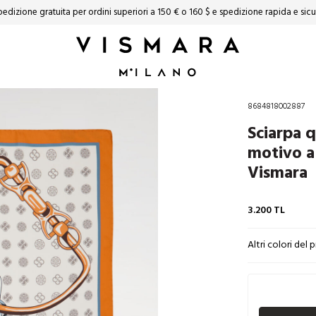
edizione gratuita per ordini superiori a 150 € o 160 $ ​​e spedizione rapida e sic
8684818002887
Sciarpa q
motivo a
Vismara
3.200
TL
Altri colori del