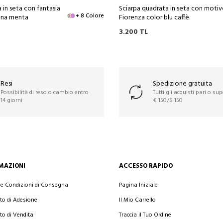
 in seta con fantasia
Sciarpa quadrata in seta con moti
+ 8 Colore
ana menta
Fiorenza color blu caffè.
3.200
TL
Resi
Spedizione gratuita
Possibilità di reso o cambio entro
Tutti gli acquisti pari o sup
14 giorni
€ 150/$ 150
MAZIONI
ACCESSO RAPIDO
 e Condizioni di Consegna
Pagina Iniziale
to di Adesione
Il Mio Carrello
to di Vendita
Traccia il Tuo Ordine