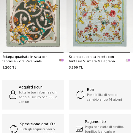
Sciarpa quadrata in seta con
Sciarpa quadrata in seta con
fantasia Flora Viva verde
fantasia Vismara Melagrana
menta
3.200
TL
3.200
TL
Acquisti sicuri
Resi
Tutte le tue informazioni
Possibilità di reso o
sono al sicuro con SSL a
cambio entro 14 giorni
256 bit
Pagamento
Spedizione gratuita
Paga con carta di credito,
Tutti gli acquisti pari o
bonifico bancario e