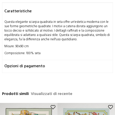
Caratteristiche
Questa elegante sciarpa quadrata in seta offre un'estetica moderna con le
sue forme geometriche quadrate. I motivi a catena dorata aggiungono un
tocco deciso e sofisticato al motivo. I dettagli raffinati e la composizione
equilibrata si adattano a qualsiasi stile. Questa sciarpa quadrata, simbolo di
eleganza, fa la differenza anche nell'uso quotidiano.
Misure: 90x90 cm
Composizione: 100% seta
Istruzioni per il lavaggio:
Opzioni di pagamento
Questo prodotto è ottenuto dalla lavorazione del bozzolo del baco da
seta, un miracoloso dono della natura all'umanità, con metodi
tradizionali; Ha una struttura delicata per natura.
Si consiglia solo il lavaggio a secco,
La stiratura può essere effettuata a temperatura media,
Prodotti simili
Non lavare a mano,
Visualizzati di recente
Non lavare in lavatrice,
Non centrifugare.