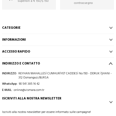
superiori a € 150/$ 150
contrassegno
CATEGORIE
INFORMAZIONI
ACCESSO RAPIDO
INDIRIZZO E CONTATTO
INDIRIZZO:
REYHAN MAHALLESİ CUMHURİYET CADDESİ No:150 - DORUK İŞHANI -
312 Osmangazi/BURSA
WhatsApp:
90 541 385 16 42
E-MAIL:
online@vismara.com.tr
ISCRIVITI ALLA NOSTRA NEWSLETTER
Iscriviti alla nostra newsletter per essere informato sulle campagne!