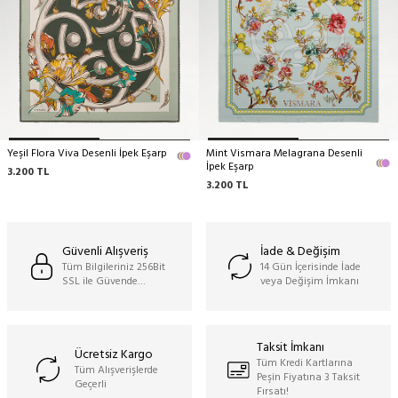
Yeşil Flora Viva Desenli İpek Eşarp
Mint Vismara Melagrana Desenli
İpek Eşarp
3.200
TL
3.200
TL
Güvenli Alışveriş
İade & Değişim
Tüm Bilgileriniz 256Bit
14 Gün İçerisinde İade
SSL ile Güvende…
veya Değişim İmkanı
Taksit İmkanı
Ücretsiz Kargo
Tüm Kredi Kartlarına
Tüm Alışverişlerde
Peşin Fiyatına 3 Taksit
Geçerli
Fırsatı!