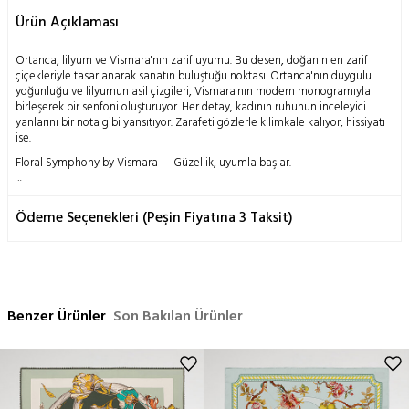
Ürün Açıklaması
Ortanca, lilyum ve Vismara'nın zarif uyumu. Bu desen, doğanın en zarif
çiçekleriyle tasarlanarak sanatın buluştuğu noktası. Ortanca'nın duygulu
yoğunluğu ve lilyumun asil çizgileri, Vismara'nın modern monogramıyla
birleşerek bir senfoni oluşturuyor. Her detay, kadının ruhunun inceleyici
yanlarını bir nota gibi yansıtıyor. Zarafeti gözlerle kilimkale kalıyor, hissiyatı
ise.
Floral Symphony by Vismara — Güzellik, uyumla başlar.
Ölçü: 90x90 cm
İçerik: %100 İpek
Ödeme Seçenekleri (Peşin Fiyatına 3 Taksit)
Yıkama Talimatı:
Doğanın insanoğluna mucizevi bir armağanı olan ipek böceği kozasının
geleneksel metodlarla işlenmesi ile elde edilen bu ürün; doğası gereği
hassas bir yapıya sahiptir.
Benzer Ürünler
Son Bakılan Ürünler
Yalnızca kuru temizleme önerilir,
Ütü orta ısıda yapılabilir,
Elde yıkama yapılmaz,
Makinada temizleme yapılmaz,
Sıkma yapılmaz.