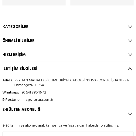
KATEGORILER
ÖNEMLI BILGILER
HIZLI ERIŞIM
İLETİŞİM BİLGİLERİ
Adres:
REYHAN MAHALLESİ CUMHURİYET CADDESİ No:150 - DORUK İŞHANI - 312
Osmangazi/BURSA
Whatsapp:
90 541 385 16 42
E-Posta:
online@vismara.com.tr
E-BÜLTEN ABONELIĞI
E-Bültenimize abone olarak kampanya ve fırsatlardan haberdar olabilirsiniz.