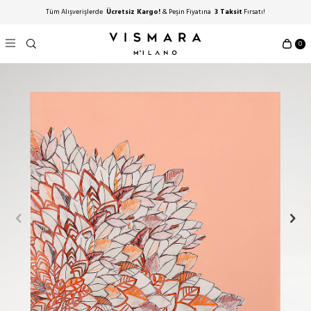
Tüm Alışverişlerde
Ücretsiz Kargo!
& Peşin Fiyatına
3 Taksit
Fırsatı!
0