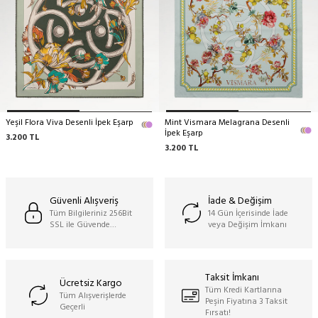
Yeşil Flora Viva Desenli İpek Eşarp
Mint Vismara Melagrana Desenli
İpek Eşarp
3.200
TL
3.200
TL
Güvenli Alışveriş
İade & Değişim
Tüm Bilgileriniz 256Bit
14 Gün İçerisinde İade
SSL ile Güvende…
veya Değişim İmkanı
Taksit İmkanı
Ücretsiz Kargo
Tüm Kredi Kartlarına
Tüm Alışverişlerde
Peşin Fiyatına 3 Taksit
Geçerli
Fırsatı!