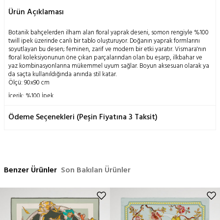
Ürün Açıklaması
Botanik bahçelerden ilham alan floral yaprak deseni, somon rengiyle %100
twill ipek üzerinde canlı bir tablo oluşturuyor. Doğanın yaprak formlarını
soyutlayan bu desen; feminen, zarif ve modern bir etki yaratır. Vismara'nın
floral koleksiyonunun öne çıkan parçalarından olan bu eşarp, ilkbahar ve
yaz kombinasyonlarına mükemmel uyum sağlar. Boyun aksesuarı olarak ya
da saçta kullanıldığında anında stil katar.
Ölçü: 90x90 cm
İçerik: %100 İpek
Yıkama Talimatı:
Ödeme Seçenekleri (Peşin Fiyatına 3 Taksit)
Doğanın insanoğluna mucizevi bir armağanı olan ipek böceği kozasının
geleneksel metodlarla işlenmesi ile elde edilen bu ürün; doğası gereği
hassas bir yapıya sahiptir.
Yalnızca kuru temizleme önerilir,
Ütü orta ısıda yapılabilir,
Benzer Ürünler
Son Bakılan Ürünler
Elde yıkama yapılmaz,
Makinada temizleme yapılmaz,
Sıkma yapılmaz.