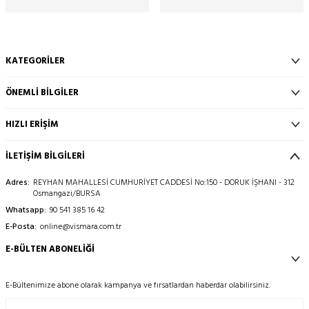
KATEGORILER
ÖNEMLI BILGILER
HIZLI ERIŞIM
İLETİŞİM BİLGİLERİ
Adres:
REYHAN MAHALLESİ CUMHURİYET CADDESİ No:150 - DORUK İŞHANI - 312
Osmangazi/BURSA
Whatsapp:
90 541 385 16 42
E-Posta:
online@vismara.com.tr
E-BÜLTEN ABONELIĞI
E-Bültenimize abone olarak kampanya ve fırsatlardan haberdar olabilirsiniz.