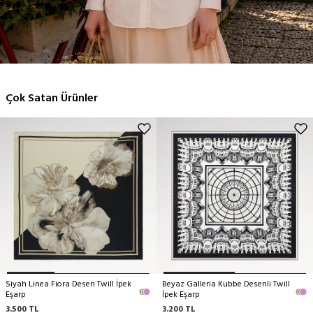
YENİ SEZON
ŞALLAR
Çok Satan Ürünler
Alışverişe Başla
Siyah Linea Fiora Desen Twill İpek
Beyaz Galleria Kubbe Desenli Twill
Eşarp
İpek Eşarp
3.500
TL
3.200
TL