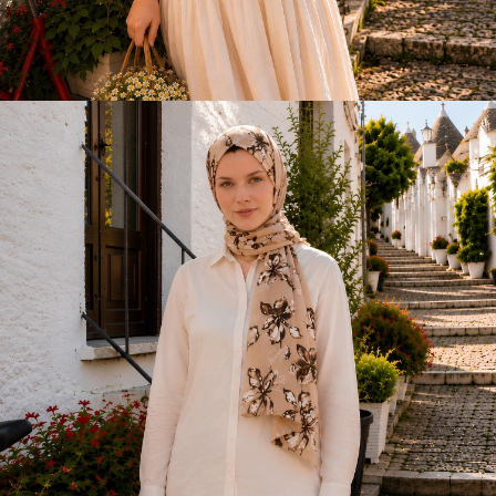
YENİ SEZON
EŞARPLAR
Alışverişe Başla