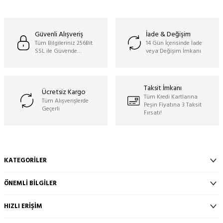
Güvenli Alışveriş
İade & Değişim
Tüm Bilgileriniz 256Bit
14 Gün İçerisinde İade
SSL ile Güvende…
veya Değişim İmkanı
Taksit İmkanı
Ücretsiz Kargo
Tüm Kredi Kartlarına
Tüm Alışverişlerde
Peşin Fiyatına 3 Taksit
Geçerli
Fırsatı!
KATEGORILER
ÖNEMLI BILGILER
HIZLI ERIŞIM