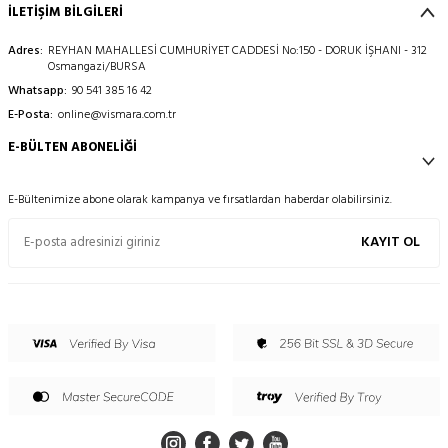
İLETİŞİM BİLGİLERİ
Adres:
REYHAN MAHALLESİ CUMHURİYET CADDESİ No:150 - DORUK İŞHANI - 312
Osmangazi/BURSA
Whatsapp:
90 541 385 16 42
E-Posta:
online@vismara.com.tr
E-BÜLTEN ABONELIĞI
E-Bültenimize abone olarak kampanya ve fırsatlardan haberdar olabilirsiniz.
KAYIT OL