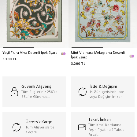
Yeşil Flora Viva Desenli İpek Eşarp
Mint Vismara Melagrana Desenli
İpek Eşarp
3.200
TL
3.200
TL
Güvenli Alışveriş
İade & Değişim
Tüm Bilgileriniz 256Bit
14 Gün İçerisinde İade
SSL ile Güvende…
veya Değişim İmkanı
Taksit İmkanı
Ücretsiz Kargo
Tüm Kredi Kartlarına
Tüm Alışverişlerde
Peşin Fiyatına 3 Taksit
Geçerli
Fırsatı!