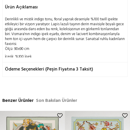
Ürün Açıklaması
Derinlikli ve mistik indigo tonu, floral yaprak deseniyle %100 twill ipekte
etkileyici bir vizyon yaratıyor. Lapis lazuli taşının derin mavisiyle boyalı gece
göğü arasında dans eden bu renk, koleksiyonun en görkemli tonlarından
biri. Vismara'nın indigo ipek eşarbı, denim ve lacivert kombinasyonlarıyla
hem ton içi uyum hem de çarpıcı bir derinlik sunar. Sanatsal ruhlu kadınların
favorisi.
Ölçü: 90x90 cm
İçerik: %100 İpek
Yıkama Talimatı:
Ödeme Seçenekleri (Peşin Fiyatına 3 Taksit)
Doğanın insanoğluna mucizevi bir armağanı olan ipek böceği kozasının
geleneksel metodlarla işlenmesi ile elde edilen bu ürün; doğası gereği
hassas bir yapıya sahiptir.
Yalnızca kuru temizleme önerilir,
Ütü orta ısıda yapılabilir,
Benzer Ürünler
Son Bakılan Ürünler
Elde yıkama yapılmaz,
Makinada temizleme yapılmaz,
Sıkma yapılmaz.