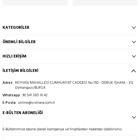
KATEGORILER
ÖNEMLI BILGILER
HIZLI ERIŞIM
İLETİŞİM BİLGİLERİ
Adres:
REYHAN MAHALLESİ CUMHURİYET CADDESİ No:150 - DORUK İŞHANI - 312
Osmangazi/BURSA
Whatsapp:
90 541 385 16 42
E-Posta:
online@vismara.com.tr
E-BÜLTEN ABONELIĞI
E-Bültenimize abone olarak kampanya ve fırsatlardan haberdar olabilirsiniz.