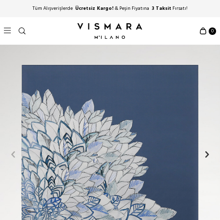
Tüm Alışverişlerde
Ücretsiz Kargo!
& Peşin Fiyatına
3 Taksit
Fırsatı!
0