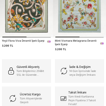
Yeşil Flora Viva Desenli İpek Eşarp
Mint Vismara Melagrana Desenli
İpek Eşarp
3.200
TL
3.200
TL
Güvenli Alışveriş
İade & Değişim
Tüm Bilgileriniz 256Bit
14 Gün İçerisinde İade
SSL ile Güvende…
veya Değişim İmkanı
Taksit İmkanı
Ücretsiz Kargo
Tüm Kredi Kartlarına
Tüm Alışverişlerde
Peşin Fiyatına 3 Taksit
Geçerli
Fırsatı!