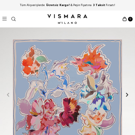
Tüm Alışverişlerde
Ücretsiz Kargo!
& Peşin Fiyatına
3 Taksit
Fırsatı!
0