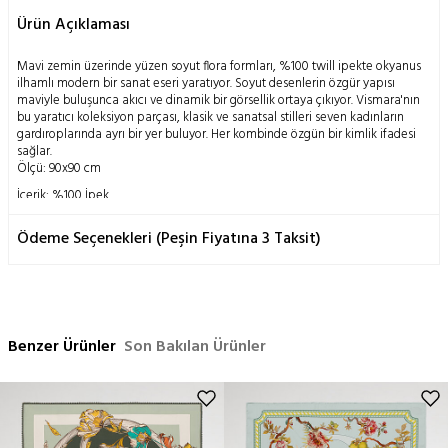
Ürün Açıklaması
Mavi zemin üzerinde yüzen soyut flora formları, %100 twill ipekte okyanus
ilhamlı modern bir sanat eseri yaratıyor. Soyut desenlerin özgür yapısı
maviyle buluşunca akıcı ve dinamik bir görsellik ortaya çıkıyor. Vismara'nın
bu yaratıcı koleksiyon parçası, klasik ve sanatsal stilleri seven kadınların
gardıroplarında ayrı bir yer buluyor. Her kombinde özgün bir kimlik ifadesi
sağlar.
Ölçü: 90x90 cm
İçerik: %100 İpek
Yıkama Talimatı:
Ödeme Seçenekleri (Peşin Fiyatına 3 Taksit)
Doğanın insanoğluna mucizevi bir armağanı olan ipek böceği kozasının
geleneksel metodlarla işlenmesi ile elde edilen bu ürün; doğası gereği
hassas bir yapıya sahiptir.
Yalnızca kuru temizleme önerilir,
Ütü orta ısıda yapılabilir,
Benzer Ürünler
Son Bakılan Ürünler
Elde yıkama yapılmaz,
Makinada temizleme yapılmaz,
Sıkma yapılmaz.