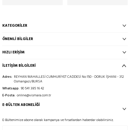
KATEGORILER
ÖNEMLI BILGILER
HIZLI ERIŞIM
İLETİŞİM BİLGİLERİ
Adres:
REYHAN MAHALLESİ CUMHURİYET CADDESİ No:150 - DORUK İŞHANI - 312
Osmangazi/BURSA
Whatsapp:
90 541 385 16 42
E-Posta:
online@vismara.com.tr
E-BÜLTEN ABONELIĞI
E-Bültenimize abone olarak kampanya ve fırsatlardan haberdar olabilirsiniz.