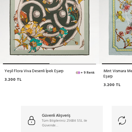
Yeşil Flora Viva Desenli İpek Eşarp
Mint Vismara Me
+ 9 Renk
Eşarp
3.200
TL
3.200
TL
Güvenli Alışveriş
Tüm Bilgileriniz 256Bit SSL ile
Güvende…