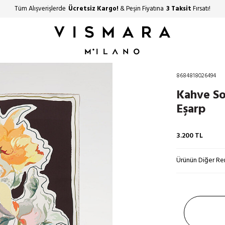
Tüm Alışverişlerde
Ücretsiz Kargo!
& Peşin Fiyatına
3 Taksit
Fırsatı!
8684818026494
Kahve So
Eşarp
3.200
TL
Ürünün Diğer Ren