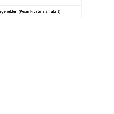
 İpek
matı:
enekleri (Peşin Fiyatına 3 Taksit)
insanoğluna mucizevi bir armağanı olan ipek
zasının geleneksel metodlarla işlenmesi ile elde
 ürün; doğası gereği hassas bir yapıya sahiptir.
kuru temizleme önerilir,
sıda yapılabilir,
ama yapılmaz,
 temizleme yapılmaz,
pılmaz.