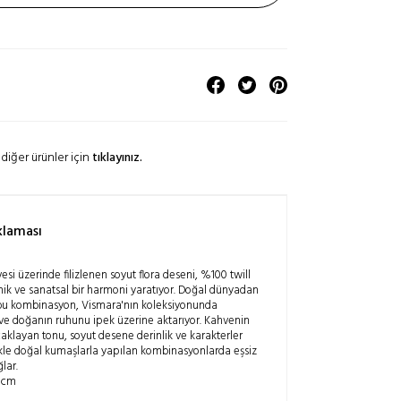
diğer ürünler için
tıklayınız.
klaması
si üzerinde filizlenen soyut flora deseni, %100 twill
nik ve sanatsal bir harmoni yaratıyor. Doğal dünyadan
bu kombinasyon, Vismara'nın koleksiyonunda
ve doğanın ruhunu ipek üzerine aktarıyor. Kahvenin
caklayan tonu, soyut desene derinlik ve karakterler
likle doğal kumaşlarla yapılan kombinasyonlarda eşsiz
lar.
 cm