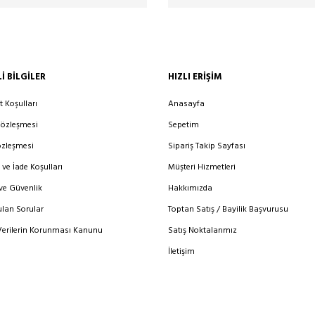
I BILGILER
HIZLI ERIŞIM
t Koşulları
Anasayfa
Sözleşmesi
Sepetim
özleşmesi
Sipariş Takip Sayfası
 ve İade Koşulları
Müşteri Hizmetleri
 ve Güvenlik
Hakkımızda
ulan Sorular
Toptan Satış / Bayilik Başvurusu
 Verilerin Korunması Kanunu
Satış Noktalarımız
İletişim