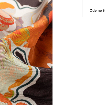
İçerik: %100
Yıkama Tali
Ödeme Seç
Doğanın 
böceği ko
edilen bu
Yalnızca 
Ütü orta ı
Elde yık
Makinada
Sıkma ya