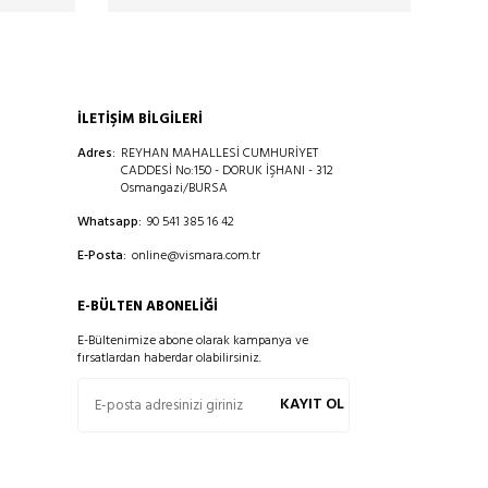
İLETİŞİM BİLGİLERİ
Adres:
REYHAN MAHALLESİ CUMHURİYET
CADDESİ No:150 - DORUK İŞHANI - 312
Osmangazi/BURSA
Whatsapp:
90 541 385 16 42
E-Posta:
online@vismara.com.tr
E-BÜLTEN ABONELIĞI
E-Bültenimize abone olarak kampanya ve
fırsatlardan haberdar olabilirsiniz.
KAYIT OL