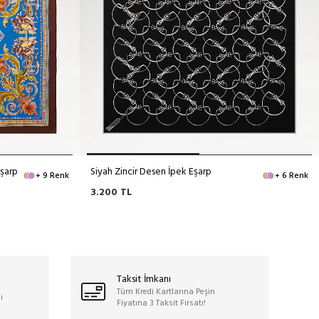
Eşarp
Siyah Zincir Desen İpek Eşarp
+ 9 Renk
+ 6 Renk
3.200
TL
Taksit İmkanı
Tüm Kredi Kartlarına Peşin
i
Fiyatına 3 Taksit Fırsatı!