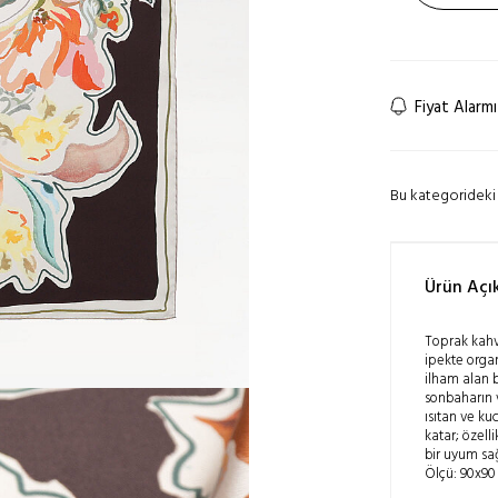
Fiyat Alarmı
Bu kategorideki 
Ürün Açı
Toprak kahve
ipekte orga
ilham alan 
sonbaharın 
ısıtan ve ku
katar; özel
bir uyum sağ
Ölçü: 90x90