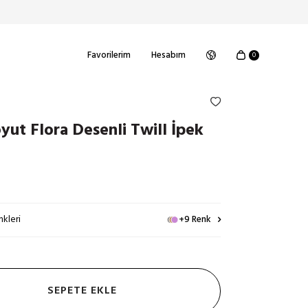
Favorilerim
Hesabım
0
yut Flora Desenli Twill İpek
kleri
+9 Renk
SEPETE EKLE