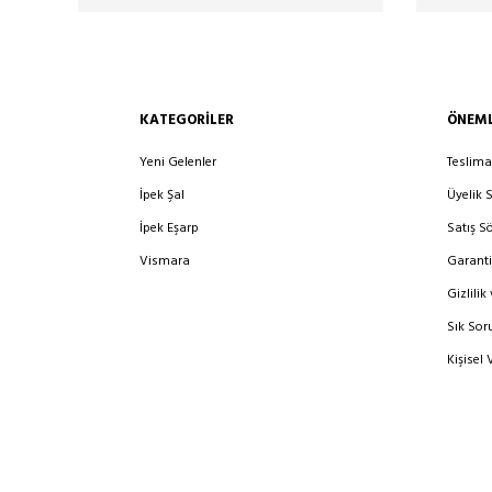
KATEGORILER
ÖNEML
Yeni Gelenler
Teslima
İpek Şal
Üyelik 
İpek Eşarp
Satış S
Vismara
Garanti
Gizlilik
Sık Sor
Kişisel