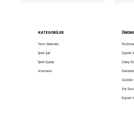
KATEGORILER
ÖNEML
Yeni Gelenler
Teslima
İpek Şal
Üyelik 
İpek Eşarp
Satış S
Vismara
Garanti
Gizlilik
Sık Sor
Kişisel