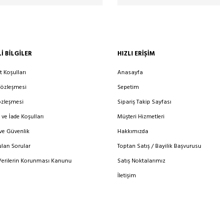
I BILGILER
HIZLI ERIŞIM
t Koşulları
Anasayfa
Sözleşmesi
Sepetim
özleşmesi
Sipariş Takip Sayfası
 ve İade Koşulları
Müşteri Hizmetleri
 ve Güvenlik
Hakkımızda
ulan Sorular
Toptan Satış / Bayilik Başvurusu
 Verilerin Korunması Kanunu
Satış Noktalarımız
İletişim