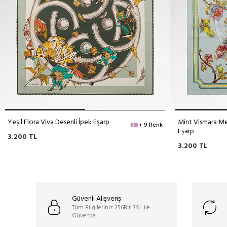
Yeşil Flora Viva Desenli İpek Eşarp
Mint Vismara Me
+ 9 Renk
Eşarp
3.200
TL
3.200
TL
Güvenli Alışveriş
Tüm Bilgileriniz 256Bit SSL ile
Güvende…