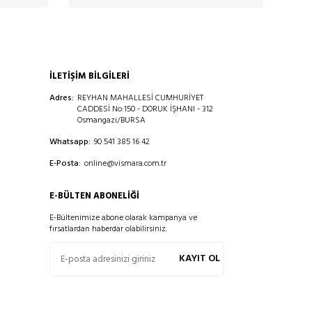
İLETİŞİM BİLGİLERİ
Adres:
REYHAN MAHALLESİ CUMHURİYET
CADDESİ No:150 - DORUK İŞHANI - 312
Osmangazi/BURSA
Whatsapp:
90 541 385 16 42
E-Posta:
online@vismara.com.tr
E-BÜLTEN ABONELIĞI
E-Bültenimize abone olarak kampanya ve
fırsatlardan haberdar olabilirsiniz.
KAYIT OL