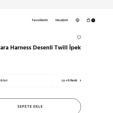
Favorilerim
Hesabım
0
ara Harness Desenli Twill İpek
kleri
+9 Renk
SEPETE EKLE