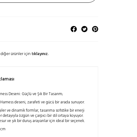
diğer ürünler için
tıklayınız.
klaması
ness Deseni: Güçlü ve Şık Bir Tasarım;
Harness deseni, zarafeti ve gücü bir arada sunuyor.
ler ve dinamik formlar, tasarıma sofistike bir enerji
r detayıyla özgün ve çarpıcı bir stil ortaya koyuyor.
sur ve şık bir duruş arayanlar için ideal bir seçenek.
 cm