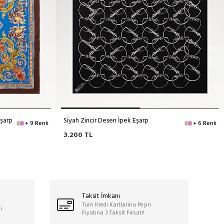
Eşarp
Siyah Zincir Desen İpek Eşarp
+ 9 Renk
+ 6 Renk
3.200
TL
Taksit İmkanı
Tüm Kredi Kartlarına Peşin
i
Fiyatına 3 Taksit Fırsatı!