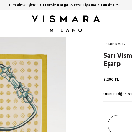
Tüm Alışverişlerde
Ücretsiz Kargo!
& Peşin Fiyatına
3 Taksit
Fırsatı!
8684818002825
Sarı Vism
Eşarp
3.200
TL
Ürünün Diğer Ren