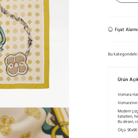
Fiyat Alarmı
Bu kategorideki 
Ürün Açı
Vismara Har
Vismara'nın 
Modern çizgi
katarken, he
Bu desen, ce
Ölçü: 90x90