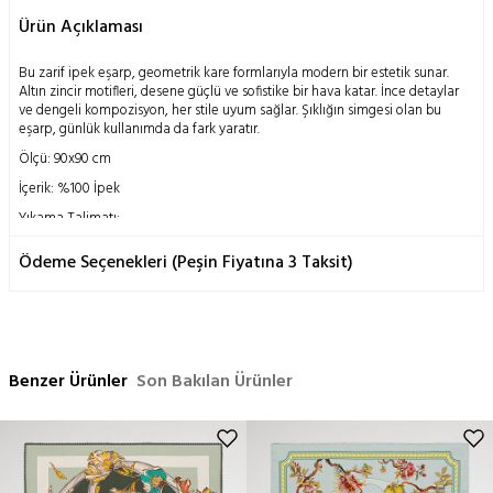
Ürün Açıklaması
Bu zarif ipek eşarp, geometrik kare formlarıyla modern bir estetik sunar.
Altın zincir motifleri, desene güçlü ve sofistike bir hava katar. İnce detaylar
ve dengeli kompozisyon, her stile uyum sağlar. Şıklığın simgesi olan bu
eşarp, günlük kullanımda da fark yaratır.
Ölçü: 90x90 cm
İçerik: %100 İpek
Yıkama Talimatı:
Doğanın insanoğluna mucizevi bir armağanı olan ipek böceği kozasının
Ödeme Seçenekleri (Peşin Fiyatına 3 Taksit)
geleneksel metodlarla işlenmesi ile elde edilen bu ürün; doğası gereği
hassas bir yapıya sahiptir.
Yalnızca kuru temizleme önerilir,
Ütü orta ısıda yapılabilir,
Elde yıkama yapılmaz,
Benzer Ürünler
Makinada temizleme yapılmaz,
Son Bakılan Ürünler
Sıkma yapılmaz.