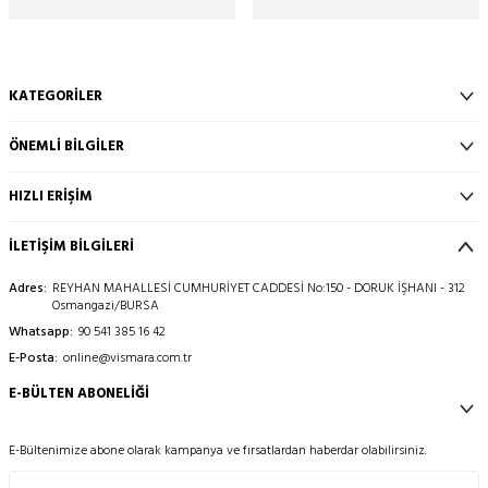
KATEGORILER
ÖNEMLI BILGILER
HIZLI ERIŞIM
İLETİŞİM BİLGİLERİ
Adres:
REYHAN MAHALLESİ CUMHURİYET CADDESİ No:150 - DORUK İŞHANI - 312
Osmangazi/BURSA
Whatsapp:
90 541 385 16 42
E-Posta:
online@vismara.com.tr
E-BÜLTEN ABONELIĞI
E-Bültenimize abone olarak kampanya ve fırsatlardan haberdar olabilirsiniz.