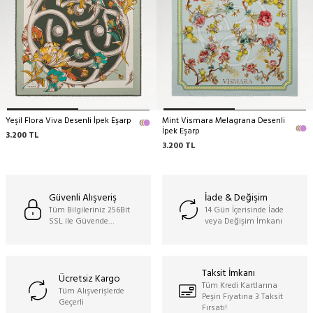
Yeşil Flora Viva Desenli İpek Eşarp
Mint Vismara Melagrana Desenli
İpek Eşarp
3.200
TL
3.200
TL
Güvenli Alışveriş
İade & Değişim
Tüm Bilgileriniz 256Bit
14 Gün İçerisinde İade
SSL ile Güvende…
veya Değişim İmkanı
Taksit İmkanı
Ücretsiz Kargo
Tüm Kredi Kartlarına
Tüm Alışverişlerde
Peşin Fiyatına 3 Taksit
Geçerli
Fırsatı!