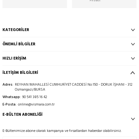
Fırsatı!
KATEGORILER
ÖNEMLI BILGILER
HIZLI ERIŞIM
İLETİŞİM BİLGİLERİ
Adres:
REYHAN MAHALLESİ CUMHURİYET CADDESİ No:150 - DORUK İŞHANI - 312
Osmangazi/BURSA
Whatsapp:
90 541 385 16 42
E-Posta:
online@vismara.com.tr
E-BÜLTEN ABONELIĞI
E-Bültenimize abone olarak kampanya ve fırsatlardan haberdar olabilirsiniz.