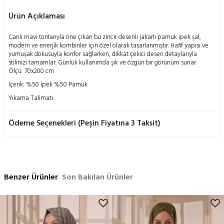
Ürün Açıklaması
Canlı mavi tonlarıyla öne çıkan bu zincir desenli jakarlı pamuk ipek şal,
modern ve enerjik kombinler için özel olarak tasarlanmıştır. Hafif yapısı ve
yumuşak dokusuyla konfor sağlarken, dikkat çekici desen detaylarıyla
stilinizi tamamlar. Günlük kullanımda şık ve özgün bir görünüm sunar.
Ölçü: 70x200 cm
İçerik: %50 İpek %50 Pamuk
Yıkama Talimatı:
Doğanın insanoğluna mucizevi bir armağanı olan ipek böceği kozasının
geleneksel metodlarla işlenmesi ile elde edilen bu ürün; doğası gereği
Ödeme Seçenekleri (Peşin Fiyatına 3 Taksit)
hassas bir yapıya sahiptir.
Yalnızca kuru temizleme önerilir,
Ütü orta ısıda yapılabilir,
Elde yıkama yapılmaz,
Makinada temizleme yapılmaz,
Benzer Ürünler
Son Bakılan Ürünler
Sıkma yapılmaz.