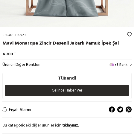
8684818027729
Mavi Monarque Zincir Desenli Jakarlı Pamuk İpek Şal
4.200
TL
Ürünün Diğer Renkleri
+5 Renk
Tükendi
Gelince Haber Ver
Fiyat Alarmı
Bu kategorideki diğer ürünler için
tıklayınız.