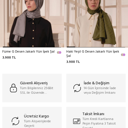
Füme G Desen Jakarlı Yün İpek Şal
Haki Yeşil G Desen Jakarlı Yün İpek
Şal
3.900
TL
3.900
TL
Güvenli Alışveriş
İade & Değişim
Tüm Bilgileriniz 256Bit
14 Gün İçerisinde İade
SSL ile Güvende…
veya Değişim İmkanı
Taksit İmkanı
Ücretsiz Kargo
Tüm Kredi Kartlarına
Tüm Alışverişlerde
Peşin Fiyatına 3 Taksit
Geçerli