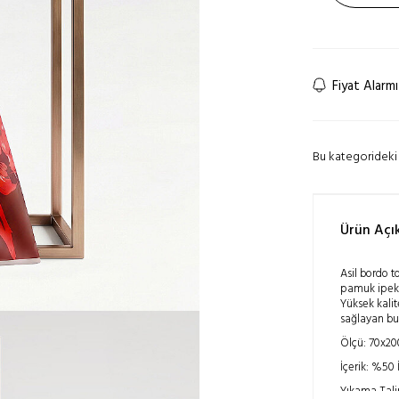
Fiyat Alarmı
Bu kategorideki 
Ürün Açı
Asil bordo t
pamuk ipek ş
Yüksek kalit
sağlayan bu 
Ölçü: 70x2
İçerik: %5
Yıkama Tali