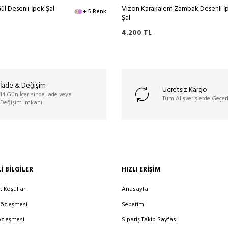
ül Desenli İpek Şal
Vizon Karakalem Zambak Desenli İ
+ 5 Renk
Şal
4.200
TL
İade & Değişim
Ücretsiz Kargo
14 Gün İçerisinde İade veya
Tüm Alışverişlerde Geçerl
Değişim İmkanı
I BILGILER
HIZLI ERIŞIM
t Koşulları
Anasayfa
Sözleşmesi
Sepetim
özleşmesi
Sipariş Takip Sayfası