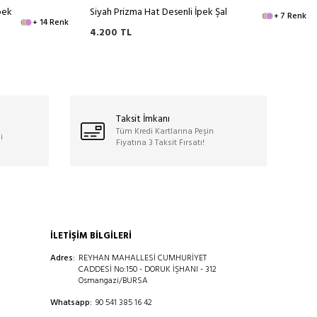
pek
Siyah Prizma Hat Desenli İpek Şal
+ 7 Renk
+ 14 Renk
4.200
TL
Taksit İmkanı
Tüm Kredi Kartlarına Peşin
i
Fiyatına 3 Taksit Fırsatı!
İLETİŞİM BİLGİLERİ
Adres:
REYHAN MAHALLESİ CUMHURİYET
CADDESİ No:150 - DORUK İŞHANI - 312
Osmangazi/BURSA
Whatsapp:
90 541 385 16 42