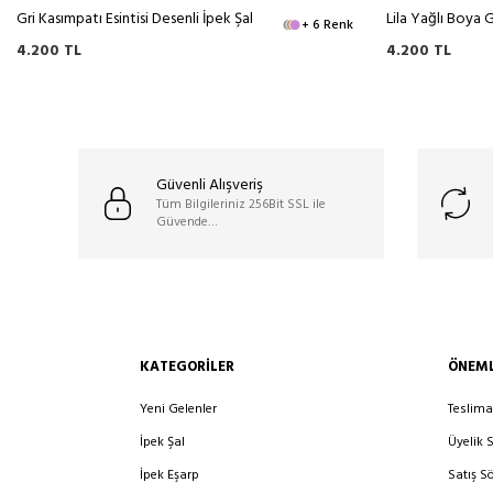
Gri Kasımpatı Esintisi Desenli İpek Şal
Lila Yağlı Boya G
+ 6 Renk
4.200
TL
4.200
TL
Güvenli Alışveriş
Tüm Bilgileriniz 256Bit SSL ile
Güvende…
KATEGORILER
ÖNEML
Yeni Gelenler
Teslima
İpek Şal
Üyelik 
İpek Eşarp
Satış S