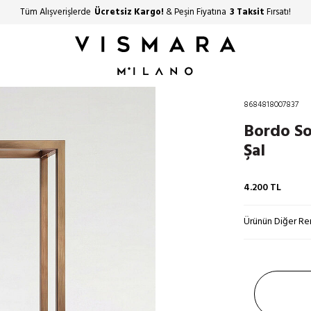
Tüm Alışverişlerde
Ücretsiz Kargo!
& Peşin Fiyatına
3 Taksit
Fırsatı!
8684818007837
Bordo So
Şal
4.200
TL
Ürünün Diğer Ren