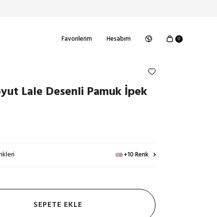
Favorilerim
Hesabım
0
yut Lale Desenli Pamuk İpek
kleri
+10 Renk
SEPETE EKLE