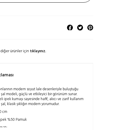
diğer ürünler için
tıklayınız.
klaması
onlarının modern soyut lale desenleriyle buluştuğu
al modeli, güçlü ve etkileyici bir görünüm sunar.
eli ipek kumaşı sayesinde hafif, akıcı ve zarif kullanım
şal, klasik şıklığın modern yorumudur.
00 cm
0 İpek %50 Pamuk
matı: