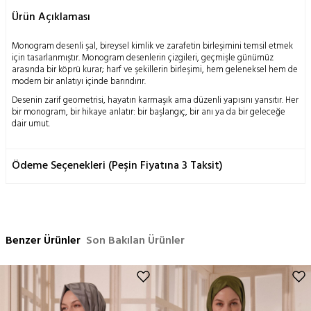
Ürün Açıklaması
Monogram desenli şal, bireysel kimlik ve zarafetin birleşimini temsil etmek
için tasarlanmıştır. Monogram desenlerin çizgileri, geçmişle günümüz
arasında bir köprü kurar; harf ve şekillerin birleşimi, hem geleneksel hem de
modern bir anlatıyı içinde barındırır.
Desenin zarif geometrisi, hayatın karmaşık ama düzenli yapısını yansıtır. Her
bir monogram, bir hikaye anlatır: bir başlangıç, bir anı ya da bir geleceğe
dair umut.
Jakarlı dokuma tekniği, bu şalın detaylarını daha da öne çıkarır. Parlak ve
mat ipliklerin dansı, kumaşa derinlik ve sofistike bir dokunuş katar. Bu şal,
Ödeme Seçenekleri (Peşin Fiyatına 3 Taksit)
hem özel günlerde hem de günlük yaşamda şıklık ve zarafet arayanlar için
tasarlanmıştır.
Bu tasarım, kişinin kendini ifade etme biçimi olarak görülmelidir; şalı taşıyan
kişi, kendi benzersiz hikayesini desenlerle harmanlamış olur.
Ölçü: 70x200 cm
Benzer Ürünler
Son Bakılan Ürünler
İçerik: %53 İpek %47 Pamuk
Yıkama Talimatı:
Doğanın insanoğluna mucizevi bir armağanı olan ipek böceği kozasının
geleneksel metodlarla işlenmesi ile elde edilen bu ürün; doğası gereği
hassas bir yapıya sahiptir.