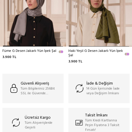
Yalnızca kuru temizleme önerilir,
Ütü orta ısıda yapılabilir,
Elde yıkama yapılmaz,
Makinada temizleme yapılmaz,
Sıkma yapılmaz.
Füme G Desen Jakarlı Yün İpek Şal
Haki Yeşil G Desen Jakarlı Yün İpek
Şal
3.900
TL
3.900
TL
Güvenli Alışveriş
İade & Değişim
Tüm Bilgileriniz 256Bit
14 Gün İçerisinde İade
SSL ile Güvende…
veya Değişim İmkanı
Taksit İmkanı
Ücretsiz Kargo
Tüm Kredi Kartlarına
Tüm Alışverişlerde
Peşin Fiyatına 3 Taksit
Geçerli
Fırsatı!