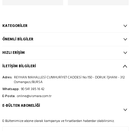
KATEGORILER
ÖNEMLI BILGILER
HIZLI ERIŞIM
İLETİŞİM BİLGİLERİ
Adres:
REYHAN MAHALLESİ CUMHURİYET CADDESİ No:150 - DORUK İŞHANI - 312
Osmangazi/BURSA
Whatsapp:
90 541 385 16 42
E-Posta:
online@vismara.com.tr
E-BÜLTEN ABONELIĞI
E-Bültenimize abone olarak kampanya ve fırsatlardan haberdar olabilirsiniz.